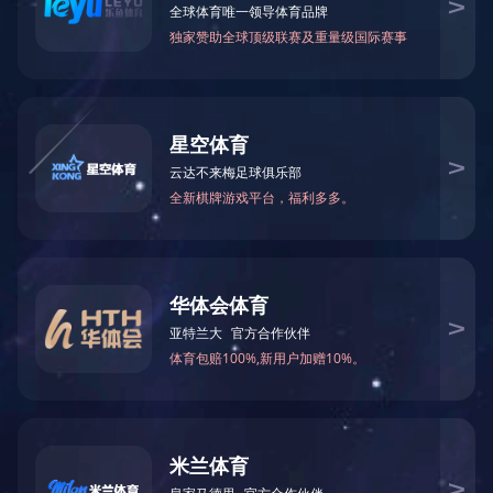
很抱歉，您所访问的页
不存在！
系统将在
5
秒内为您跳转，如不能跳转
点击这里>>