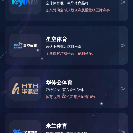
很抱歉，您所访问的页
不存在！
系统将在
5
秒内为您跳转，如不能跳转
点击这里>>