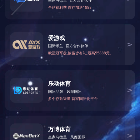
畅游内蒙古
行走内蒙古
来内蒙古看演出
赛事内蒙古
【4A】乌兰夫故居
北疆文化探源
共
5