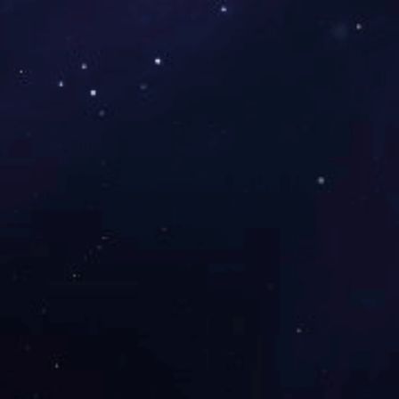
十公示
政府信息
公开年报
政府网站
监管年报
政府公报
依申请公开