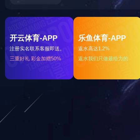
政府信息
公开制度
1
法定主动
2
公开内容
政府令
主动公开事项目录
3
行政规范性文件
机关简介
4
政府文件
规划计划
5
重大建设项目
应急管理