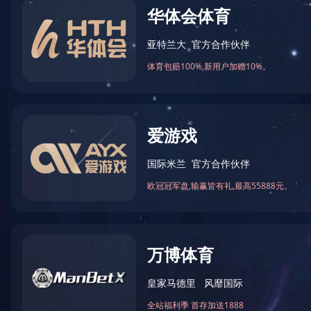
搜索位置
标题
政 策
保障性
政府信息
公开指南
序号