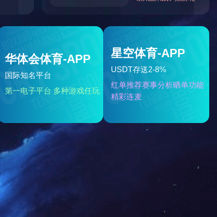
发〔2026〕19
2026-05-27
2026-06-02
号
发〔2026〕18
2026-05-25
2026-05-29
号
发〔2026〕17
2026-05-14
2026-05-25
号
2025〕24 号
2025-12-30
2025-12-31
2025〕206号
2025-11-28
2025-12-04
发〔2022〕62