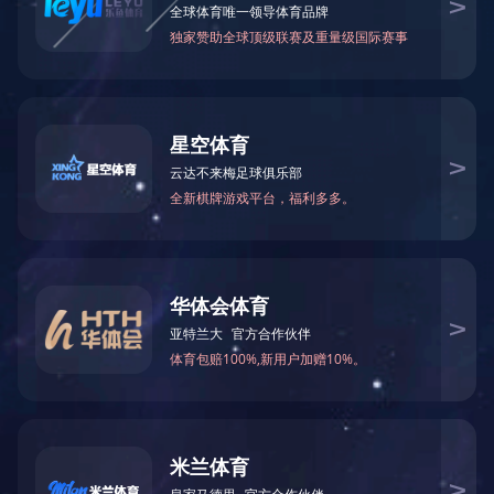
很抱歉，您所访问的页
不存在！
系统将在
5
秒内为您跳转，如不能跳转
点击这里>>