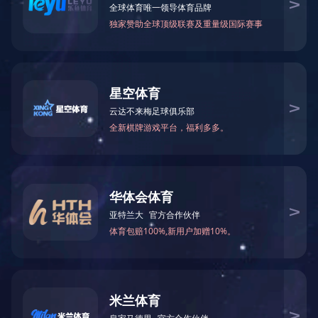
很抱歉，您所访问的页
不存在！
系统将在
5
秒内为您跳转，如不能跳转
点击这里>>