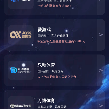
奇巴图
郑光照
么永波
代钦
孙俊青