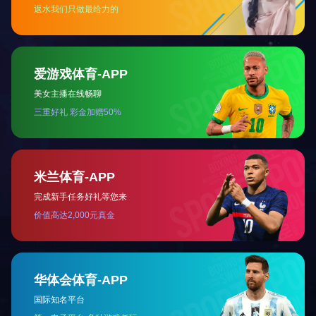
客户端
12345热线
留言
TOP
- 收起 -
竞猜网
|
竞猜网
|
半岛在线体育网
|
乐动平台
|
KY.COM
|
米兰体
育网页版
|
华体会·官方版网站登录入口
|
开云网页版页面
|
安博