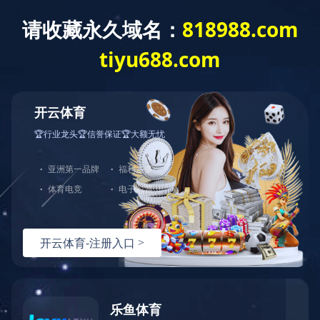
竞猜网
|
竞猜网
|
半岛在线体育网
|
乐动平台
|
KY.COM
|
米兰
体育网页版
|
华体会·官方版网站登录入口
|
开云网页版页面
|
安博网页版
|