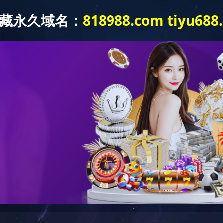
育网页版
|
华体会·官方版网站登录入口
|
开云网页版页面
|
安博