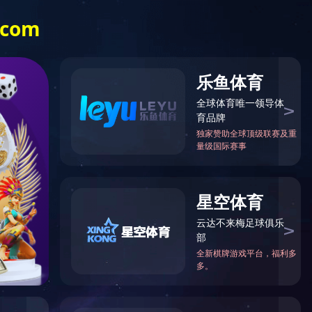
网页版
|