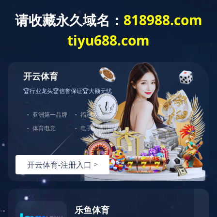
竞猜网
|
竞猜网
|
半岛在线体育网
|
乐动平台
|
KY.COM
|
米兰
体育网页版
|
华体会·官方版网站登录入口
|
开云网页版页面
|
安博网页版
|