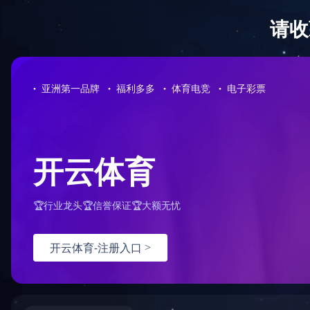
竞猜网
|
竞猜网
|
半岛在线体育网
|
乐动平台
|
KY.COM
|
米兰体