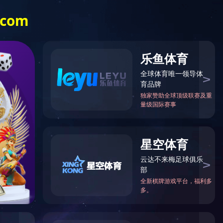
网页版
|