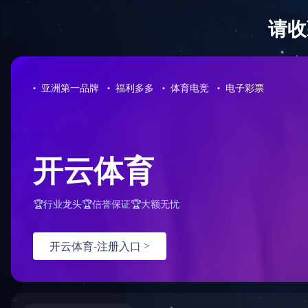
竞猜网
|
竞猜网
|
半岛在线体育网
|
乐动平台
|
KY.COM
|
米兰体