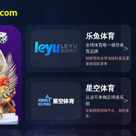
网页版
|