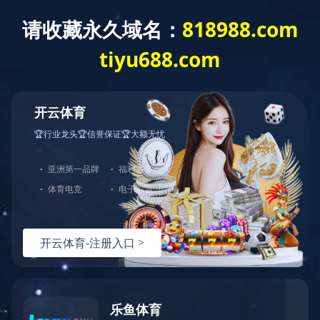
竞猜网
|
竞猜网
|
半岛在线体育网
|
乐动平台
|
KY.COM
|
米兰
体育网页版
|
华体会·官方版网站登录入口
|
开云网页版页面
|
安博网页版
|