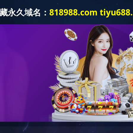
育网页版
|
华体会·官方版网站登录入口
|
开云网页版页面
|
安博