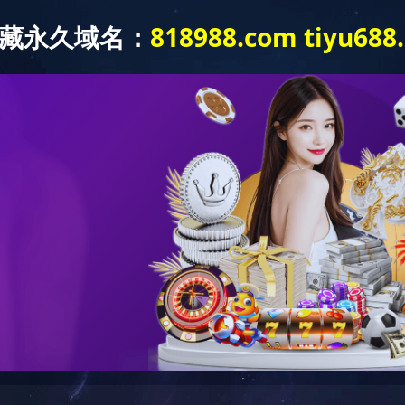
育网页版
|
华体会·官方版网站登录入口
|
开云网页版页面
|
安博