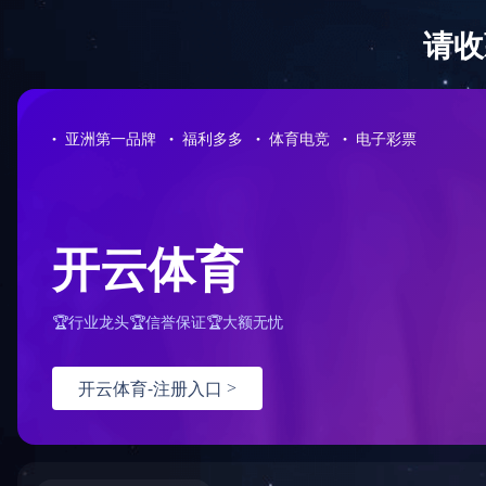
竞猜网
|
竞猜网
|
半岛在线体育网
|
乐动平台
|
KY.COM
|
米兰体