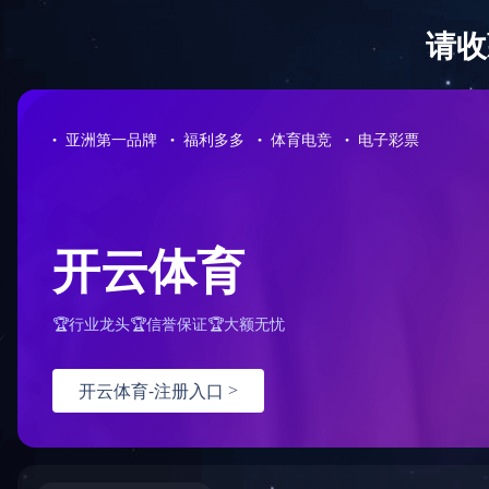
竞猜网
|
竞猜网
|
半岛在线体育网
|
乐动平台
|
KY.COM
|
米兰体