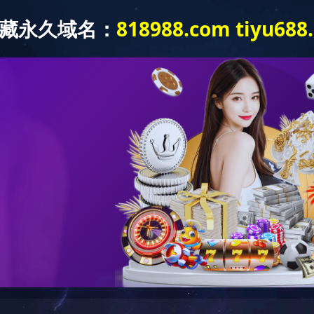
育网页版
|
华体会·官方版网站登录入口
|
开云网页版页面
|
安博